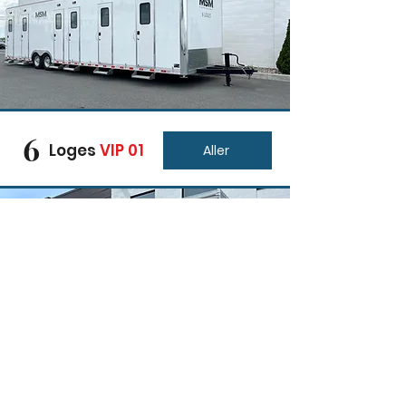
6
Loges
VIP 01
Aller
6
Loges
VIP 02
Aller