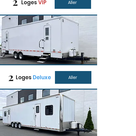
2
Loges
VIP
Aller
2
Loges
Deluxe
Aller